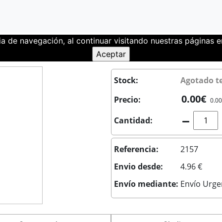
ia de navegación, al continuar visitando nuestras páginas
47 para Raspberry Pi
Stock:
Agotado 
0.00€
Precio:
0.00
Cantidad:
Referencia:
2157
Envio desde:
4.96 €
Envío mediante:
Envío Urge