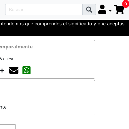
0
 entendemos que comprendes el significado y que aceptas.
temporalmente
€ sin iva
Agotado temporalmente
Compartir con un amigo
nte