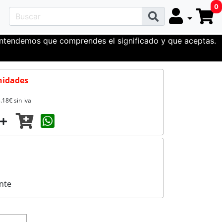
0
 entendemos que comprendes el significado y que aceptas.
nidades
.18€ sin iva
Compartir con un amigo
nte