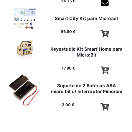
24.75 €
Agotado tem
Smart City Kit para Micro:bit
56.80 €
Keyestudio Kit Smart Home para
Micro:Bit
77.80 €
Soporte de 2 Baterías AAA
micro:bit c/ Interruptor Pimoroni
2.00 €