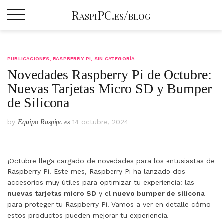
Skip
RaspiPC.es/blog
to
content
PUBLICACIONES
,
RASPBERRY PI
,
SIN CATEGORÍA
Novedades Raspberry Pi de Octubre:
Nuevas Tarjetas Micro SD y Bumper
de Silicona
by
14 octubre, 2024
Equipo Raspipc.es
¡Octubre llega cargado de novedades para los entusiastas de
Raspberry Pi! Este mes, Raspberry Pi ha lanzado dos
accesorios muy útiles para optimizar tu experiencia: las
nuevas tarjetas micro SD
y el
nuevo bumper de silicona
para proteger tu Raspberry Pi. Vamos a ver en detalle cómo
estos productos pueden mejorar tu experiencia.