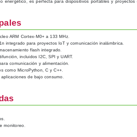
energético, es perfecta para dispositivos portátiles y proyectos
ipales
cleo ARM Cortex-M0+ a 133 MHz.
1n integrado para proyectos IoT y comunicación inalámbrica.
acenamiento flash integrado.
función, incluidos I2C, SPI y UART.
ara comunicación y alimentación.
es como MicroPython, C y C++.
aplicaciones de bajo consumo.
adas
os.
e monitoreo.