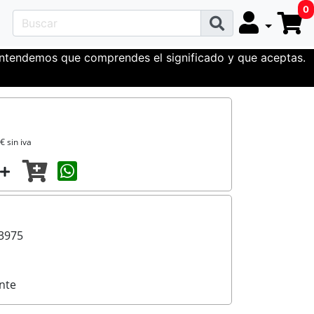
0
 entendemos que comprendes el significado y que aceptas.
€ sin iva
Compartir con un amigo
3975
nte