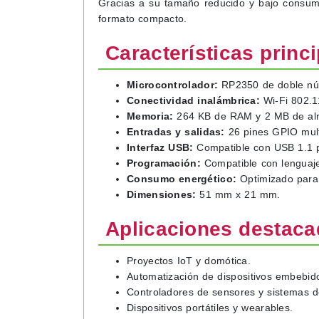
Gracias a su tamaño reducido y bajo consumo 
formato compacto.
Características princ
Microcontrolador:
RP2350 de doble nú
Conectividad inalámbrica:
Wi-Fi 802.1
Memoria:
264 KB de RAM y 2 MB de alm
Entradas y salidas:
26 pines GPIO multi
Interfaz USB:
Compatible con USB 1.1 p
Programación:
Compatible con lenguaj
Consumo energético:
Optimizado para 
Dimensiones:
51 mm x 21 mm.
Aplicaciones destac
Proyectos IoT y domótica.
Automatización de dispositivos embebid
Controladores de sensores y sistemas d
Dispositivos portátiles y wearables.