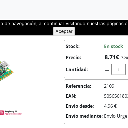
ia de navegación, al continuar visitando nuestras páginas
 Pi Pico 2W
Stock:
En stock
8.71€
Precio:
7.20
Cantidad:
Referencia:
2109
EAN:
505656180
Envio desde:
4.96 €
Envío mediante:
Envío Urge