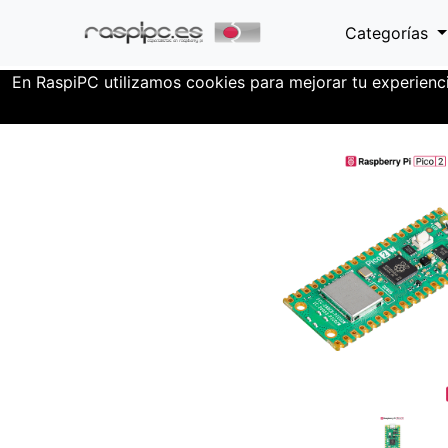
Categorías
En RaspiPC utilizamos cookies para mejorar tu experienc
Mini-PCs
Raspberry PICO
Raspberry