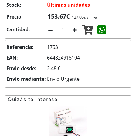
Stock:
Últimas unidades
153.67€
Precio:
127.00€ sin iva
Compartir c
Cantidad:
Referencia:
1753
EAN:
644824915104
Envio desde:
2.48 €
Envío mediante:
Envío Urgente
Quizás te interese